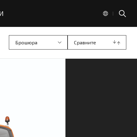
И
|
Брошюра
Сравните