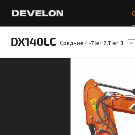
DX140LC
Средние
/
~Tier 2
Tier 3