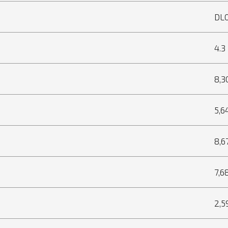
DL
4.3
8,3
5,6
8,6
7,6
2,5