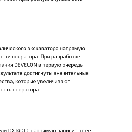
влического экскаватора напрямую
ости оператора. При разработке
пания DEVELON в первую очередь
езультате достигнуты значительные
ства, которые увеличивают
ость оператора.
ли DX140LC напрямую зависит от ее