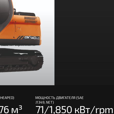
 HEAPED)
МОЩНОСТЬ ДВИГАТЕЛЯ (SAE
J1349, NET)
76 м³
71/1,850 кВт/rpm