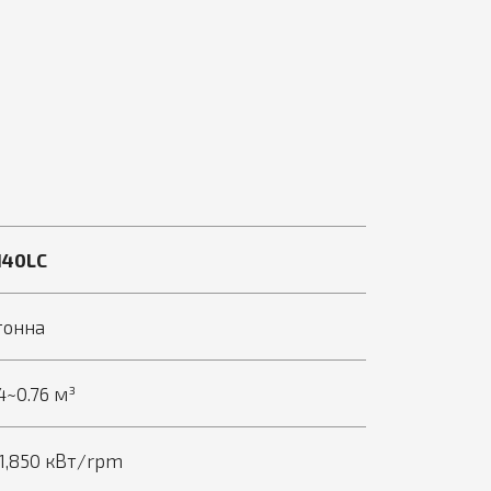
140LC
тонна
4~0.76 м³
1,850 кВт/rpm