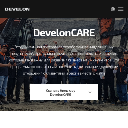
DevelonCARE
Это уникальная программа техобслуживания для наших
покупателей.
Программа предлагает комплексные решения,
которые так важны для развития бизнеса наших клиентов.
Эта
программа позволяет нам построить длительные дружеские
отношения с клиентами и расти вмести с ними.
Скачать брошюру
DevelonCARE