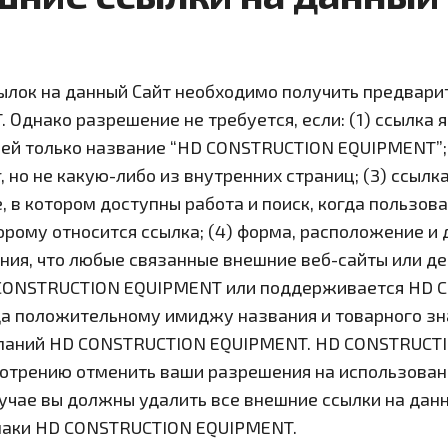
ылок на данный Сайт необходимо получить предвари
Однако разрешение не требуется, если: (1) ссылка 
ей только название “HD CONSTRUCTION EQUIPMENT”; 
 но не какую-либо из внутренних страниц; (3) ссылк
 в котором доступны работа и поиск, когда пользов
торому относится ссылка; (4) форма, расположение и
ния, что любые связанные внешние веб-сайты или д
 CONSTRUCTION EQUIPMENT или поддерживается HD 
еда положительному имиджу названия и товарного з
мпаний HD CONSTRUCTION EQUIPMENT. HD CONSTRUCT
отрению отменить ваши разрешения на использован
лучае вы должны удалить все внешние ссылки на дан
знаки HD CONSTRUCTION EQUIPMENT.