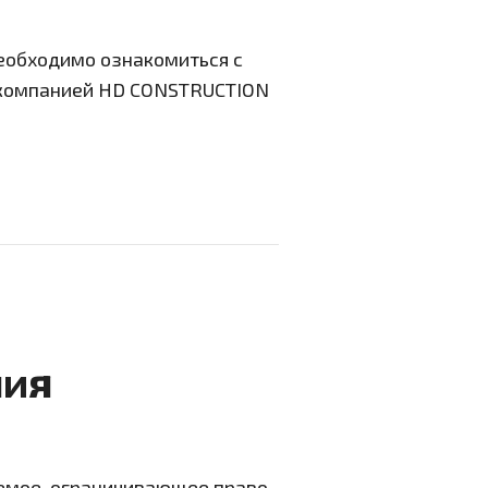
еобходимо ознакомиться с
н компанией HD CONSTRUCTION
ния
емое, ограничивающее право