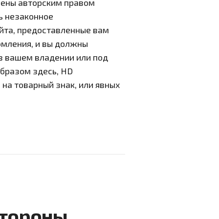
щены авторским правом
ь незаконное
айта, предоставленные вам
омления, и вы должны
в вашем владении или под
образом здесь, HD
на товарный знак, или явных
стороны