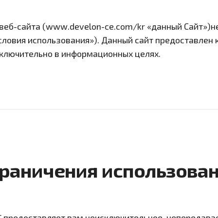
веб-сайта (www.develon-ce.com/kr «данный Сайт»)н
словия использования»). Данный сайт предоставле
ключительно в информационных целях.
раничения использова
предоставляет вам неисключительное, непередава