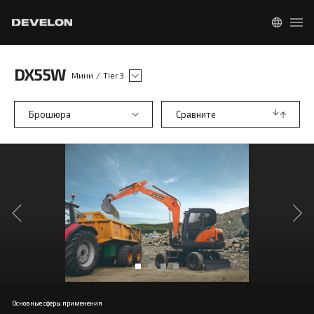
DX55W
Мини
/
Tier 3
Брошюра
Сравните
Основные сферы применения