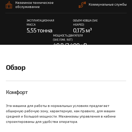
Наземное техническое
Коммунальные службы
обслуживание
ЭКСПЛУАТАЦИОННАЯ
ОБЪЕМ КОВША (SAE
МАССА
HEAPED)
5,55 тонна
0,175 м³
МОЩНОСТЬ ДВИГАТЕЛЯ
(SAE J1349, NET)
40,8/2 400 кВ
т/rpm
Обзор
Комфорт
Эта машина для работы в нормальных условиях предлагает
обширную рабочую зону, характерную, как правило, для машин
средней и большой мощности. Механизмы управления в кабине
спроектированы для удобства оператора.