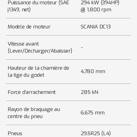
Puissance du moteur (SAE
294 kW (394HP)
j1349, net)
@ 1,800 rpm
Modèle de moteur
SCANIA DC13
Vitesse avant
-
(Lever/Décharger/Abaisser)
Hauteur de la charnière de
4,780 mm
la tige du godet
Force d’arrachement
285 kN
Rayon de braquage au
6,675 mm
centre du pneu
Pneus
29.5R25 (L4)