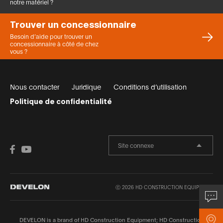
notre matériel ?
Trouver un concessionnaire
Besoin d’aide pour trouver un
concessionnaire à côté de chez
vous ?
Nous contacter
Juridique
Conditions d’utilisation
Politique de confidentialité
Site connexe
ⓒ 2026 HD CONSTRUCTION EQUIPMENT.
Demande
Trouver un
concessionnair
DEVELON is a brand of HD Construction Equipment; HD Construction