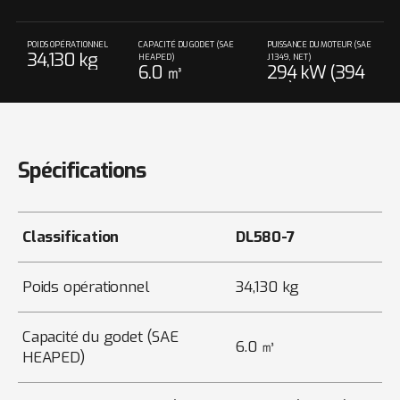
POIDS OPÉRATIONNEL
CAPACITÉ DU GODET (SAE
PUISSANCE DU MOTEUR (SAE
34,130 kg
HEAPED)
J1349, NET)
6.0 ㎥
294 kW (394
HP) @ 1,800 r
pm
Spécifications
Classification
DL580-7
Poids opérationnel
34,130 kg
Capacité du godet (SAE
6.0 ㎥
HEAPED)